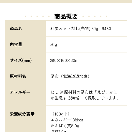
・・・・・
商品概要
・・・・・
商品名
利尻カットだし(島物) 50g　9480
内容量
50g
サイズ(mm)
280×160×30mm
原材料名
昆布（北海道道北産）
アレルギー
なし ※原材料の昆布は「えび、かに」
が生息する海域にて採取しています。
栄養成分表示
（100g中）

エネルギー138kcal

たんぱく質8.0g

脂質2.0g
