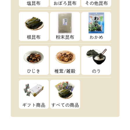
塩昆布
おぼろ昆布
その他昆布
根昆布
粉末昆布
わかめ
ひじき
椎茸/雑穀
のり
ギフト商品
すべての商品