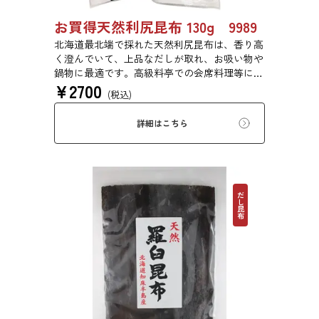
お買得天然利尻昆布 130g 9989
北海道最北端で採れた天然利尻昆布は、香り高
く澄んでいて、上品なだしが取れ、お吸い物や
鍋物に最適です。高級料亭での会席料理等にも
¥
2700
使われている高級昆布です。
(税込)
詳細はこちら
だし昆布