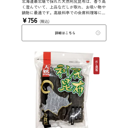
北海道最北端で採れた天然利尻昆布は、香り高
く澄んでいて、上品なだしが取れ、お吸い物や
鍋物に最適です。高級料亭での会席料理等にも
¥
756
使われている高級昆布です。
(税込)
詳細はこちら
だし昆布