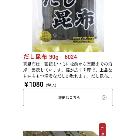
だし昆布 90g 6024
真昆布は、函館を中心に松前から室蘭までの沿
岸に繁茂しています。幅が広く肉厚で、上品な
甘味をもつ清澄なだしが取れます。だし昆布、
¥
1080
塩昆布、おぼろ昆布、とろろ昆布、佃煮、バッ
(税込)
テラなどに用いられます。
詳細はこちら
だし昆布