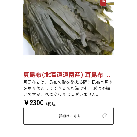
真昆布(北海道道南産) 耳昆布 漬物用 500g 【●受注生産品】03070033
耳昆布とは、昆布の形を整える際に昆布の周り
を切り落としてできる切れ端です。 形は不揃
いですが、味に変わりはございません。
¥
2300
(税込)
詳細はこちら