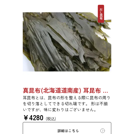
だし昆布
真昆布(北海道道南産) 耳昆布 漬物用 1kg 【●受注生産品】03070028
耳昆布とは、昆布の形を整える際に昆布の周り
を切り落としてできる切れ端です。 形は不揃
いですが、味に変わりはございません。
¥
4280
(税込)
詳細はこちら