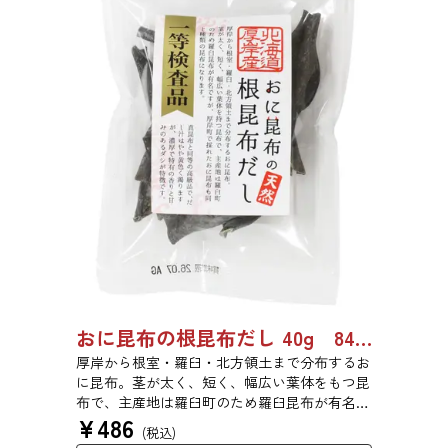
おに昆布の根昆布だし 40g 8487
厚岸から根室・羅臼・北方領土まで分布するお
に昆布。茎が太く、短く、幅広い葉体をもつ昆
布で、主産地は羅臼町のため羅臼昆布が有名で
¥
486
すが、厚岸町で採れたおに昆布も同じ種類の昆
(税込)
布です。真昆布と同等の高級品で、だし汁はや