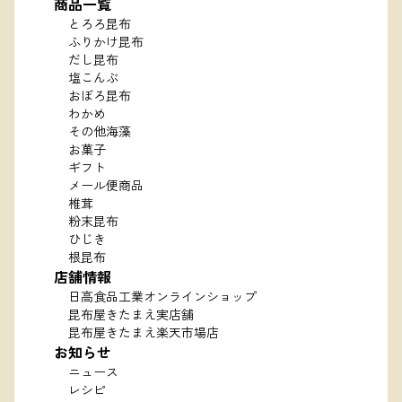
商品一覧
とろろ昆布
ふりかけ昆布
だし昆布
塩こんぶ
おぼろ昆布
わかめ
その他海藻
お菓子
ギフト
メール便商品
椎茸
粉末昆布
ひじき
根昆布
店舗情報
日高食品工業オンラインショップ
昆布屋きたまえ実店舗
昆布屋きたまえ楽天市場店
お知らせ
ニュース
レシピ