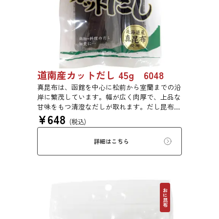
道南産カットだし 45g 6048
真昆布は、函館を中心に松前から室蘭までの沿
岸に繁茂しています。幅が広く肉厚で、上品な
甘味をもつ清澄なだしが取れます。だし昆布、
¥
648
塩昆布、おぼろ昆布、とろろ昆布、佃煮、バッ
(税込)
テラなどに用いられます。
詳細はこちら
おに昆布