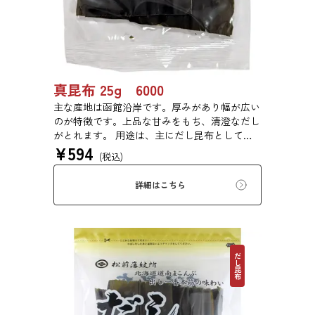
真昆布 25g 6000
主な産地は函館沿岸です。厚みがあり幅が広い
のが特徴です。上品な甘みをもち、清澄なだし
がとれます。 用途は、主にだし昆布として利
¥
594
用するほか、佃煮や塩昆布などに用いられま
(税込)
す。
詳細はこちら
だし昆布