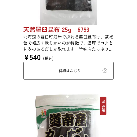
天然羅臼昆布 25g 6793
北海道の羅臼町沿岸で採れる羅臼昆布は、茶褐
色で幅広く軟らかいのが特徴で、濃厚でコクと
甘みのあるだしが取れます。旨味をたっぷり含
¥
540
みもっちりした食感があるため、あらゆる用途
(税込)
で評価の高い高級昆布です。
詳細はこちら
だし昆布