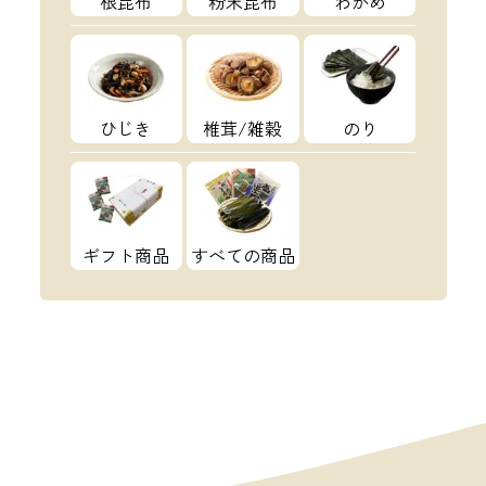
根昆布
粉末昆布
わかめ
ひじき
椎茸/雑穀
のり
ギフト商品
すべての商品