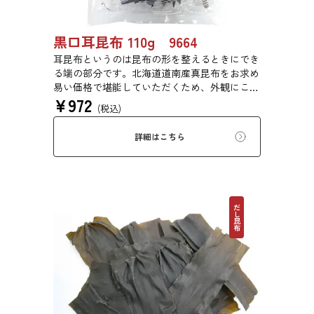
黒口耳昆布 110g 9664
耳昆布というのは昆布の形を整えるときにでき
る端の部分です。北海道道南産真昆布をお求め
易い価格で堪能していただくため、外観にこだ
¥
972
わらず、旨味を求めて商品化しました。形は不
(税込)
揃いですが、味に変わりはございません。だし
は澄み、鍋物だしや、お漬物、白菜漬けにも最
詳細はこちら
適です。
だし昆布