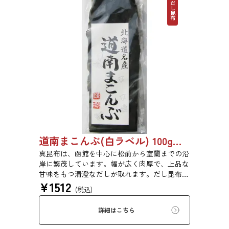
だし昆布
道南まこんぶ(白ラベル) 100g 6816
真昆布は、函館を中心に松前から室蘭までの沿
岸に繁茂しています。幅が広く肉厚で、上品な
甘味をもつ清澄なだしが取れます。だし昆布、
¥
1512
塩昆布、おぼろ昆布、とろろ昆布、佃煮、バッ
(税込)
テラなどに用いられます。
詳細はこちら