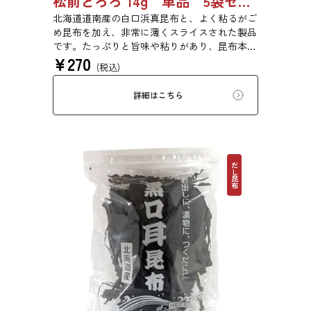
松前とろろ 14g 単品 5袋セット 20袋セット 3443
北海道道南産の白口浜真昆布と、よく粘るがご
め昆布を加え、非常に薄くスライスされた製品
です。たっぷりと旨味や粘りがあり、昆布本来
¥
270
の風味を存分にご賞味いただけます。現代の食
(税込)
生活にぜひ一日一度、お好みの量をお召し上が
りください。
詳細はこちら
だし昆布