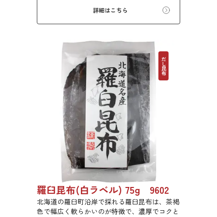
詳細はこちら
だし昆布
羅臼昆布(白ラベル) 75g 9602
北海道の羅臼町沿岸で採れる羅臼昆布は、茶褐
色で幅広く軟らかいのが特徴で、濃厚でコクと