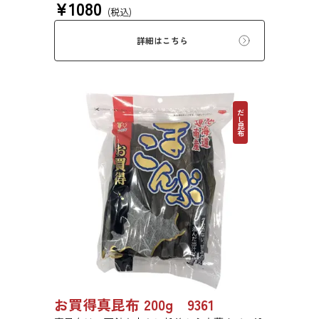
¥
1080
塩昆布、おぼろ昆布、とろろ昆布、佃煮、バッ
(税込)
テラなどに用いられます。
詳細はこちら
だし昆布
お買得真昆布 200g 9361