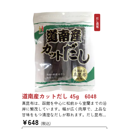
だし昆布
道南産カットだし 45g 6048
真昆布は、函館を中心に松前から室蘭までの沿
岸に繁茂しています。幅が広く肉厚で、上品な
甘味をもつ清澄なだしが取れます。だし昆布、
¥
648
塩昆布、おぼろ昆布、とろろ昆布、佃煮、バッ
(税込)
テラなどに用いられます。