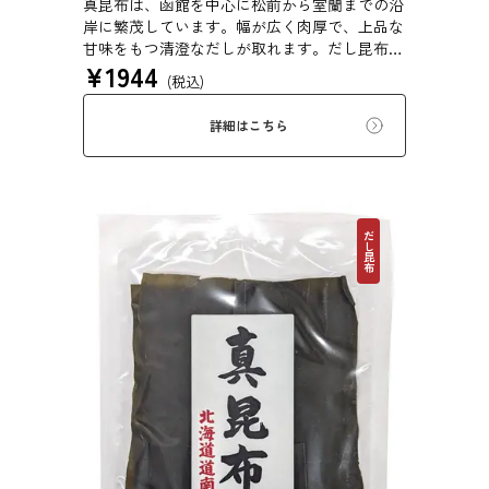
真昆布は、函館を中心に松前から室蘭までの沿
岸に繁茂しています。幅が広く肉厚で、上品な
甘味をもつ清澄なだしが取れます。だし昆布、
¥
1944
塩昆布、おぼろ昆布、とろろ昆布、佃煮、バッ
(税込)
テラなどに用いられます。
詳細はこちら
だし昆布