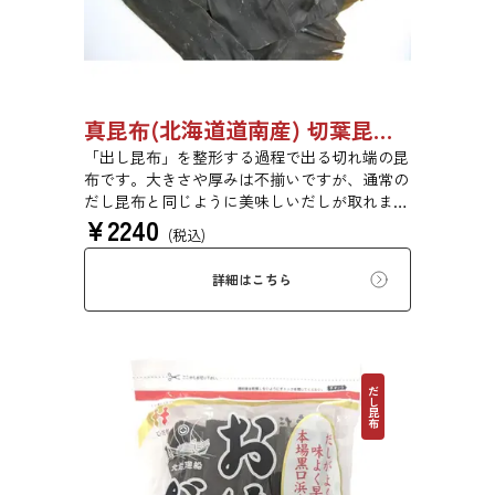
真昆布(北海道道南産) 切葉昆布 500g 【●受注生産品】03110011
「出し昆布」を整形する過程で出る切れ端の昆
布です。大きさや厚みは不揃いですが、通常の
だし昆布と同じように美味しいだしが取れま
¥
2240
す。
(税込)
詳細はこちら
だし昆布