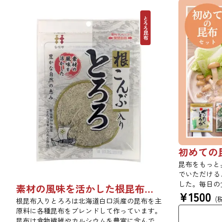
ンの方へ、普段使いにもう１枚、隠れ日高ファ
なあの人へ、
ンの方、この機会にどうぞお買い求めくださ
方へ、普段使
とろろ昆布
い！ 素材：6.2oz 16/1天竺 綿100％ <昆布Tシ
方、この機会
ャツの生地>日本国内で１番売れているＴシャ
素材：6.2oz
ツです。プリントスター製品は糸の品質にとこ
生地> 密か
とんこだわっています。原料を選び抜き、太さ
得ている リ
や形状にも着目して着心地の良さを追求してい
ブランドです
ます。 また編みや織りによってかもし出され
と、中国の工
る風合い感も大切にしています。襟ぐりのテー
質＆リーズナ
ピング加工により洗濯による型崩れを防止し、
上質のオープ
美しいシルエットが持続されます！！
スウエイトT
カンな風合い
っかりした生
す！！
昆布をもっと
でいただける
した。毎日の
素材の風味を活かした根昆布入りとろろ 23g 単品 5袋セット 20袋セット 3481
¥
1500
る、バラエテ
(
根昆布入りとろろは北海道白口浜産の昆布を主
もちろん、ち
原料に各種昆布をブレンドして作っています。
うぞ。 ※本
昆布は食物繊維やカルシウムを豊富に含んでい