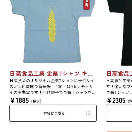
日高食品工業 企業Tシャツ キッズ用
日高食品のオリジナル企業Tシャツに子供サイ
日高食品工業
ズが４色展開で新登場！ 100～140センチとサ
す！密かなブ
イズも豊富です！ぜひ親子で昆布Ｔシャツをご
昆布Tシャツ
¥
1885
¥
2305
愛用ください！ 表のデザインは、水玉柄の昆
高食品工業だ
(税込)
(
布ネクタイ。 裏のデザインは、NO KONBU，
のデザインは
NO LIFE...（昆布のない生活なんてありえな
布ネクタイ。 
詳細はこちら
い....） とてもキュートな昆布ネクタイのTシャ
NO LIFE.
ツでおしゃれ通を極めてみませんか！ 昆布が
い....） 
好きなあの人へ、レアなTシャツをコレクショ
おしゃれ通を