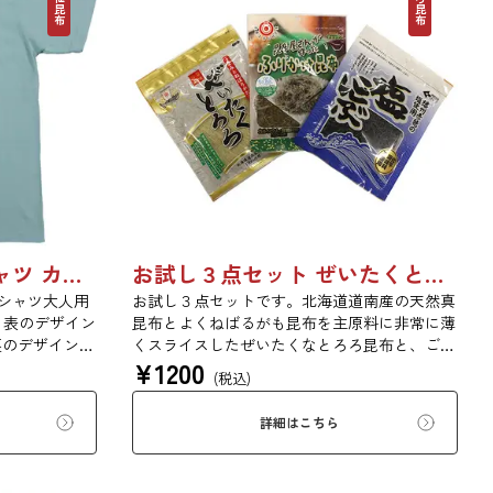
日高食品工業 企業Tシャツ カラー大人用
お試し３点セット ぜいたくとろろ昆布、塩こんぶ、ふりかけ昆布 （送料込 メール便でお届け）
シャツ大人用
お試し３点セットです。北海道道南産の天然真
！表のデザイン
昆布とよくねばるがも昆布を主原料に非常に薄
裏のデザイン
くスライスしたぜいたくなとろろ昆布と、ご飯
¥
1200
（昆布のない生活
にかけておいしいふりかけ昆布、お弁当やおに
(税込)
貴重な昆布ネクタ
ぎりに大活躍、化学調味料不使用の自然派塩昆
てみません
布と厳選された商品を揃えました。日高食品が
詳細はこちら
アなTシャツを
おすすめする昆布を是非お試しください！
にもう１枚、隠
どうぞお買い求