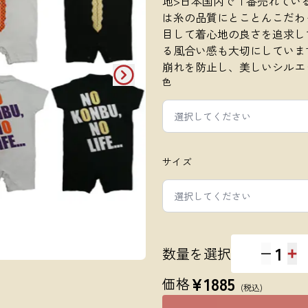
地>日本国内で１番売れてい
は糸の品質にとことんこだわ
目して着心地の良さを追求し
る風合い感も大切にしていま
崩れを防止し、美しいシルエ
色
選択してください
サイズ
選択してください
1
数量を選択
¥
1885
価格
(税込)