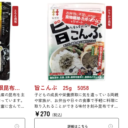
竺 綿100％ <
いファンか
とろろ昆布
ふりかけ昆布
ーターの多い
 日本国内の
場で生産されて
ルな価格を実
エンド糸を使
ャツ。 オープ
を残しつつ、高
で着心地の良
素材の風味を活かした根昆布入りとろろ 65g 単品 5袋セット 20袋セット 1736
旨こんぶ 25g 5058
浜産の昆布を主
子どもの成長や栄養摂取に気を遣っている両親
作っています。
や家族が、お弁当や日々の食事で手軽に料理に
豊富に含んでい
取り入れることができる味付き刻み昆布です。
¥
270
り、ご飯やお吸
程良い塩味と旨味のバランスを追求しました。
(税込)
召し上がれま
塩味を抑えながら、旨味を引き立てる「あごだ
っと広がる根昆
し風味」で満足感を実現しました。
詳細はこちら