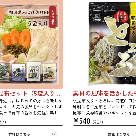
レアなTシャツをコレクションの
めください！ 素材：6.2oz 16/1天
いにもう１枚、隠れ日高ファンの
昆布Tシャツの生地>密かに根強
その他昆布
にどうぞお買い求めください！
ら、多くの支持を得ている リピ
 16/1天竺 綿100％ <昆布Tシャツの
こだわり派必見のブランドです。
に根強いファンから、多くの支持を
メーカー管理のもと、中国の工
ピーターの多いこだわり派必見の
いるので、 高品質＆リーズナブ
。 日本国内のメーカー管理のも
現しています。 上質のオープン
場で生産されているので、 高品
用しているマックスウエイトTシ
ブルな価格を実現しています。
ンエンドのアメリカンな風合い
ンエンド糸を使用しているマック
品質。 とてもしっかりした生地
シャツ。 オープンエンドのアメリ
いTシャツです！！
を残しつつ、高品質。 とてもし
地で着心地の良いTシャツで
初めての昆布セット（5袋入り）【初回購入は20％OFF】
身近に。はじめての方にも楽しん
根昆布入りとろろは北海道白口
よう、人気の製品をセレクトしま
原料に各種昆布をブレンドして
食卓で昆布の旨みを気軽に楽しめ
昆布は食物繊維やカルシウムを
¥
540
ィ豊かなセットです。ご自宅用は
ます。薄くふんわりと削ってお
税込)
(税込)
ょっとしたご挨拶や贈り物にもど
い物、うどんに入れて美味しく
商品はギフト仕様の化粧箱ではな
す。お口の中でとろーり、つる
詳細はこちら
詳細はこちら