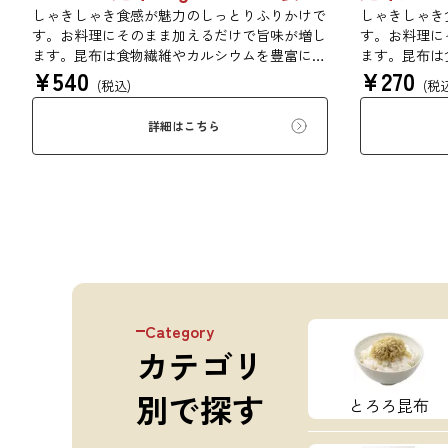
しゃきしゃき食感が魅力のしっとりふりかけで
しゃきしゃき
す。お料理にそのまま加えるだけで旨味が増し
す。お料理に
ます。昆布は食物繊維やカルシウムを豊富に含
ます。昆布は
¥
540
¥
270
んでいるため、バランスのとれた食生活のため
んでいるため
(税込)
(税
にお使いいただけます。また、本商品は第20回
にお使いいた
ファストフィッシュ選定商品です。
詳細はこちら
Category
カテゴリ
別で探す
とろろ昆布