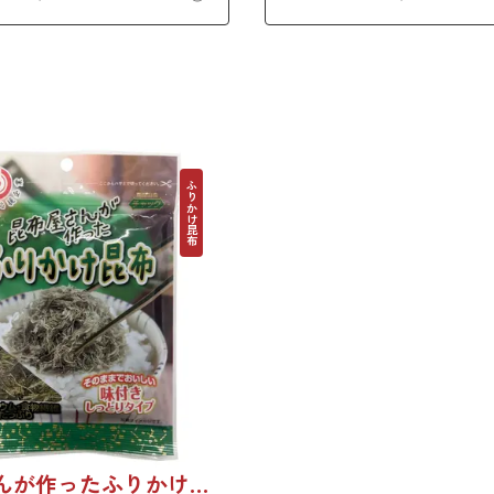
ボール梱包でのお届けとなりま
布入りとろろを是非ご賞味くだ
ご希望の方は、あらかじめご留意
初回購入20％OFFクーポンコー
BJ8CP】
ふりかけ昆布
昆布屋さんが作ったふりかけ昆布 30g 単品 5袋セット 20袋セット 5072