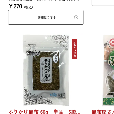
く、簡易ダン
¥
270
ます。薄くふんわりと削っており、ご飯やお吸
す。贈答用を
(税込)
い物、うどんに入れて美味しく召し上がれま
ください。【
す。お口の中でとろーり、つるっと広がる根昆
ド：X4VJE7K
詳細はこちら
布入りとろろを是非ご賞味ください。
ふりかけ昆布
ふりかけ昆布 60g 単品 5袋セット 20袋セット 5102