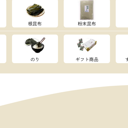
根昆布
粉末昆布
のり
ギフト商品