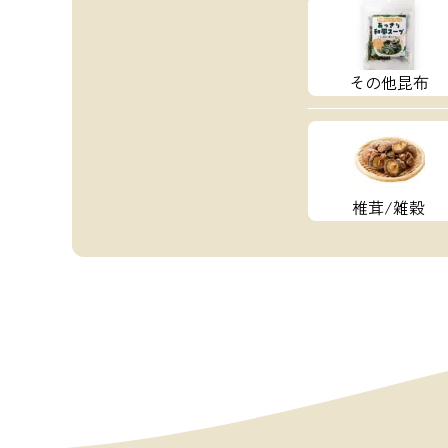
その他昆布
椎茸/雑穀