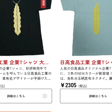
日高食品工業 企業Tシャツ 大人用
の企業Tシャツ、好評発売中で
人気の日高食品オリジナル企業T
ームを呼んでいる日高食品工業の
に、３色のNEWカラーが新登場
、 某有名デザイナーが手掛けた日
は、各色水玉柄昆布ネクタイ。
¥
2305
けのオリジナルTシャツです。 表
は、NO KONBU，NO LIFE...
税込)
(税込)
、ゴールド＆シルバーの水玉柄昆
なんてありえない....）とても
裏のデザインは、NO KONBU，
イのTシャツでおしゃれ通を極め
詳細はこちら
詳細はこちら
..（昆布のない生活なんてありえな
か！ 昆布が好きなあの人へ、レ
とても貴重な昆布ネクタイのTシャツで
コレクションの方へ、普段使い
極めてみませんか！ 昆布が好き
れ日高ファンの方、この機会に