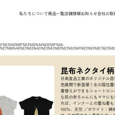
私たちについて
商品一覧
店舗情報
お知らせ
自社の取
F%E3%82%BF%E3%82%A4%E6%9F%84-
3%E7%94%A8%E3%83%AD%E3%83%B3%E3%83%91%E3%83%BC%E3%82
昆布ネクタイ柄
日高食品工業のオリジナル昆
色展開で新登場！左の肩位置
着替えができるショートロン
な肌の赤ちゃんにもママにも
れば、インナーとの重ね着も
100％、天竺 ／ホワイト：綿