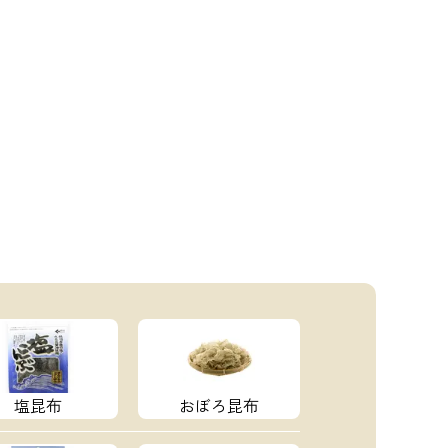
塩昆布
おぼろ昆布